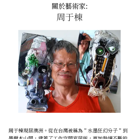
關於藝術家:
周于棟
周于棟現居澳洲。從在台灣被稱為＂水墨狂幻分子＂到
墨爾本山間，建蓋了工作空間室居所，更加熱情不斷的