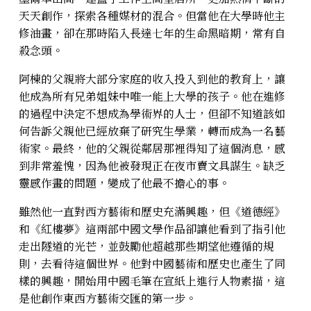
天天創作，探索各種媒材的混合。但當他在大學時他主
修油畫，卻在那時陷入長達七年的生命黑暗期，常有自
殺念頭。
阿棟的父親將大部分家庭的收入投入到他的教育上，讓
他成為所有兄弟姐妹中唯一能上大學的孩子。他在進修
的過程中決定不想成為學術界的人士，但卻不知道該如
何告訴父親他已經放棄了研究生學業，轉而成為一名藝
術家。最終，他的父親從鄰居那裡得知了這個消息，感
到非常羞愧，因為他被發現正在夜市賣文具謀生。缺乏
靈感作畫的問題，變成了他最不擔心的事。
雖然他一直對西方藝術和歷史充滿興趣，但《道德經》
和《紅樓夢》這兩部中國文學作品卻讓他看到了指引他
走出隧道的光芒，並鼓勵他超越那些期望他遵循的規
則，去看待這個世界。他對中國藝術和歷史也產生了同
樣的興趣，開始用中國毛筆在宣紙上進行人物素描，這
是他創作東西方藝術交匯的第一步。