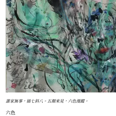
誰家無事，插七斜八。五顏來見，六色漫蹤。
六色