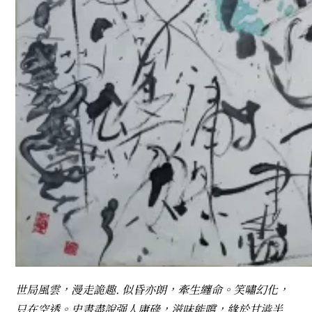
世局風雲，漫走詭趣. 似昏亦朗，牽生纏命。笑嘯幻化，
只在空透。史書盡說强人庸碌，滋味能嚐，緣於甘澁半