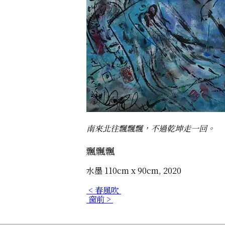
南來北往飄飄飄，不過乾坤走一回。
飄飄飄
水墨 110cm x 90cm, 2020
< 春風吹
窗前 >