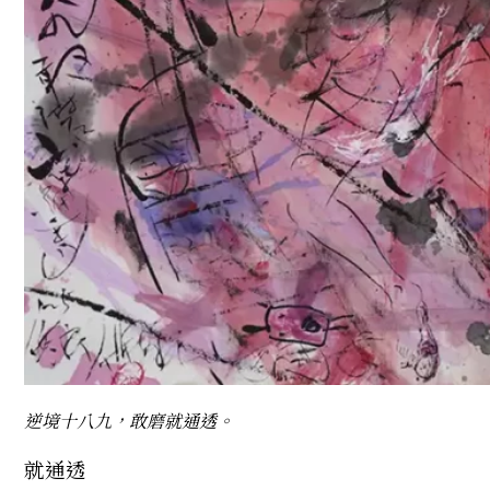
逆境十八九，敢磨就通透。
就通透