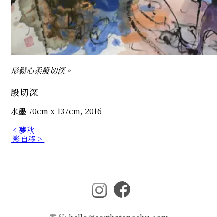
形鬆心柔殷切深。
殷切深
水墨 70cm x 137cm, 2016
< 夢秋
影自移 >