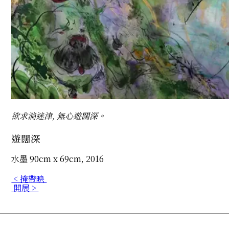
欲求淌迷津, 無心遊闊深。
遊闊深
水墨 90cm x 69cm, 2016
< 掩帶映
開展 >