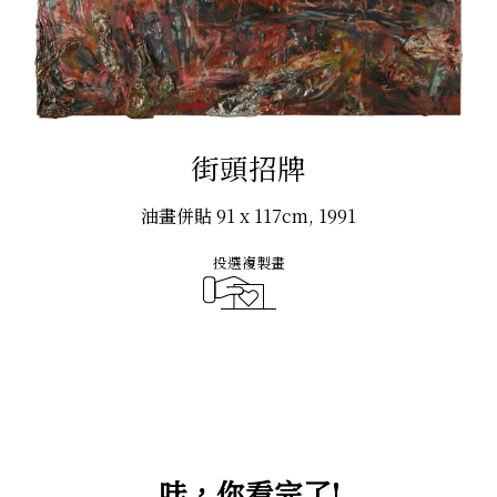
商店
關於阿棟
展覽
街頭招牌
油畫併貼 91 x 117cm, 1991
投選複製畫
註冊或登入會員
投選複製畫
哇，你看完了!