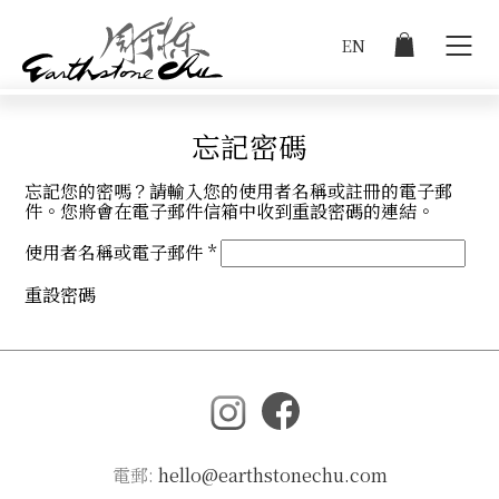
EN
登入
忘記密碼
忘記您的密嗎？請輸入您的使用者名稱或註冊的電子郵
作品集
件。您將會在電子郵件信箱中收到重設密碼的連結。
必
使用者名稱或電子郵件
*
商店
填
重設密碼
關於阿棟
展覽
電郵:
hello@earthstonechu.com