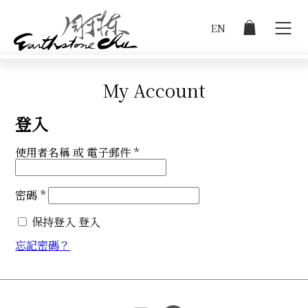
EN
登入
My Account
作品集
登入
必
使用者名稱 或 電子郵件
*
商店
填
必
密碼
*
關於阿棟
填
保持登入
登入
展覽
忘記密碼？